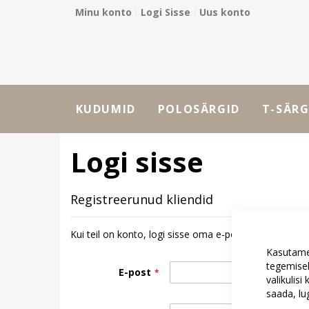
Minu konto
Logi Sisse
Uus konto
Skip
to
Content
KUDUMID
POLOSÄRGID
T-SÄRG
Logi sisse
Registreerunud kliendid
Kui teil on konto, logi sisse oma e-posti aadressiga.
Kasutame
tegemisek
E-post
valikulis
saada, l