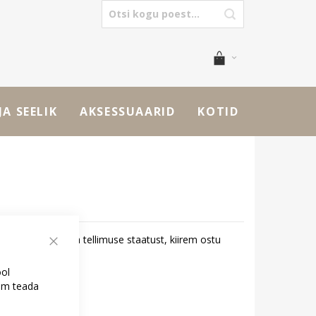
JA SEELIK
AKSESSUAARID
KOTID
id - saate jälgida tellimuse staatust, kiirem ostu
Sulge
ool
kem teada