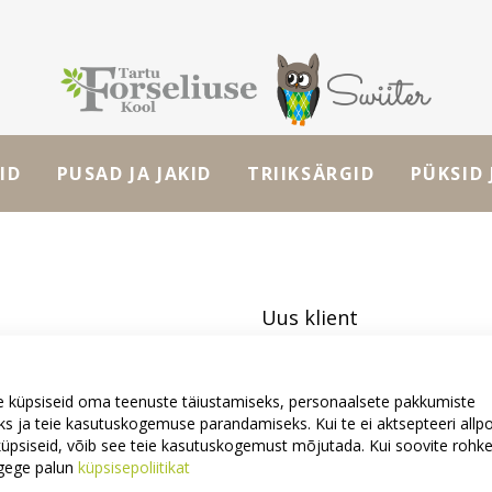
ID
PUSAD JA JAKID
TRIIKSÄRGID
PÜKSID 
Uus klient
Konto loomisel on mitmeid eelise
vormistamine ja rohkemgi.
 küpsiseid oma teenuste täiustamiseks, personaalsete pakkumiste
s ja teie kasutuskogemuse parandamiseks. Kui te ei aktsepteeri allp
i küpsiseid, võib see teie kasutuskogemust mõjutada. Kui soovite roh
Uus konto
ugege palun
küpsisepoliitikat