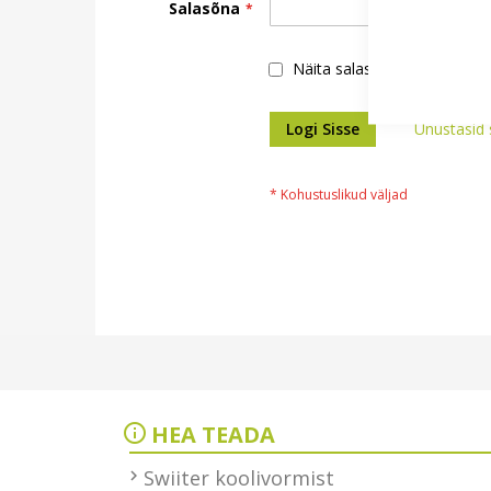
Salasõna
Näita salasõna
Logi Sisse
Unustasid 
HEA TEADA
Swiiter koolivormist